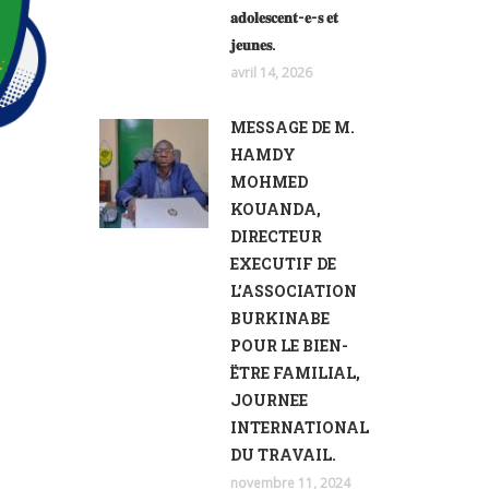
𝐚𝐝𝐨𝐥𝐞𝐬𝐜𝐞𝐧𝐭-𝐞-𝐬 𝐞𝐭
𝐣𝐞𝐮𝐧𝐞𝐬.
avril 14, 2026
MESSAGE DE M.
HAMDY
MOHMED
KOUANDA,
DIRECTEUR
EXECUTIF DE
L’ASSOCIATION
BURKINABE
POUR LE BIEN-
ËTRE FAMILIAL,
JOURNEE
INTERNATIONAL
DU TRAVAIL.
novembre 11, 2024