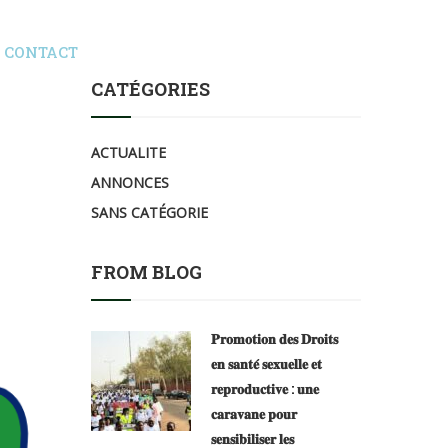
CONTACT
CATÉGORIES
ACTUALITE
ANNONCES
SANS CATÉGORIE
FROM BLOG
𝐏𝐫𝐨𝐦𝐨𝐭𝐢𝐨𝐧 𝐝𝐞𝐬 𝐃𝐫𝐨𝐢𝐭𝐬
𝐞𝐧 𝐬𝐚𝐧𝐭𝐞́ 𝐬𝐞𝐱𝐮𝐞𝐥𝐥𝐞 𝐞𝐭
𝐫𝐞𝐩𝐫𝐨𝐝𝐮𝐜𝐭𝐢𝐯𝐞 : 𝐮𝐧𝐞
𝐜𝐚𝐫𝐚𝐯𝐚𝐧𝐞 𝐩𝐨𝐮𝐫
𝐬𝐞𝐧𝐬𝐢𝐛𝐢𝐥𝐢𝐬𝐞𝐫 𝐥𝐞𝐬