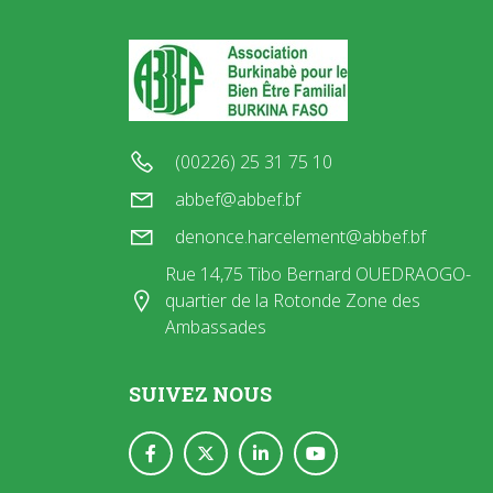
(00226) 25 31 75 10
abbef@abbef.bf
denonce.harcelement@abbef.bf
Rue 14,75 Tibo Bernard OUEDRAOGO-
quartier de la Rotonde Zone des
Ambassades
SUIVEZ NOUS