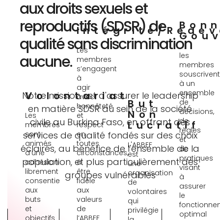
aux droits sexuels et
reproductifs (SDSR) de
Bon
Intégrité/redev
Gou
qualité sans discrimination
Les
les
aucune.
membres
membres
s’engagent
souscrivent
à
à un
agir
ensemble
Volontariat
Notre mission est d'assurer le leadership
avec
But
de
honnêteté
en matière SDSR au sein de la société
décisions,
Non
Les
et
de
civile au Burkina Faso, en offrant des
Lucratif
membres
respect
règles
sont
en
services de qualité fondés sur des choix
et
animés
toutes
L'ABBEF
éclairés, au bénéfice de l'ensemble de la
de
d’une
circonstances,
est
pratiques
population, et plus particulièrement des
adhésion
à
une
visant
librement
être
organisation
groupes vulnérables
à
consentie
fidèle
de
assurer
aux
aux
volontaires
le
buts
valeurs
qui
fonctionne
et
de
privilégie
optimal
objectifs
l’ABBEF
la