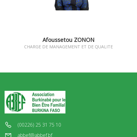
Afoussetou ZONON
CHARGE DE MANAGEMENT ET DE QUALITE
(00226) 25 31 75 10
abbef@abbef.bf