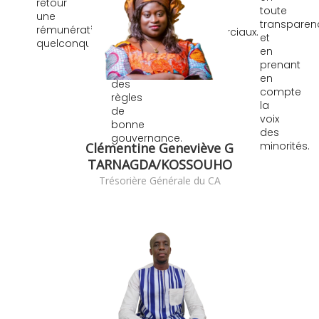
retour
toute
des
toute
une
transparence
intérêts
transparen
rémunération
et
commerciaux.
et
quelconque.
dans
en
le
prenant
respect
en
des
compte
règles
la
de
voix
bonne
des
gouvernance.
minorités.
Clémentine Geneviève G
TARNAGDA/KOSSOUHO
Trésorière Générale du CA