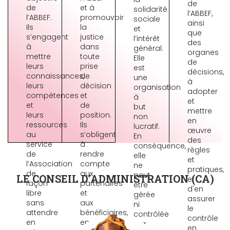
de
de
et à
solidarité
l’ABBEF,
l’ABBEF.
promouvoir
sociale
ainsi
Ils
la
et
que
s’engagent
justice
l’intérêt
des
à
dans
général.
organes
mettre
toute
Elle
de
leurs
prise
est
décisions,
connaissances,
de
une
à
leurs
décision
organisation
adopter
compétences
et
à
et
et
de
but
mettre
leurs
position.
non
en
ressources
Ils
lucratif.
œuvre
au
s’obligent
En
des
service
à
conséquence,
règles
de
rendre
elle
et
l’Association
compte
ne
pratiques,
de
aux
peut
LE CONSEIL D’ADMINISTRATION (CA)
et
façon
partenaires
être
d'en
libre
et
gérée
assurer
sans
aux
ni
le
attendre
bénéficiaires,
contrôlée
contrôle
en
en
par
en