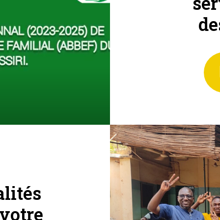
ser
de
lités
votre