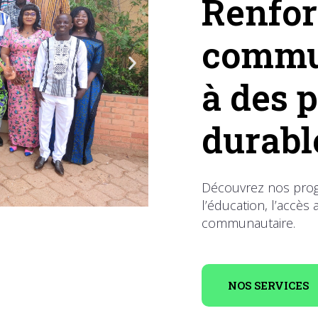
Renfor
commu
à des
durabl
Découvrez nos prog
l’éducation, l’accè
communautaire.
tière de
tre grâce
NOS SERVICES
sibles