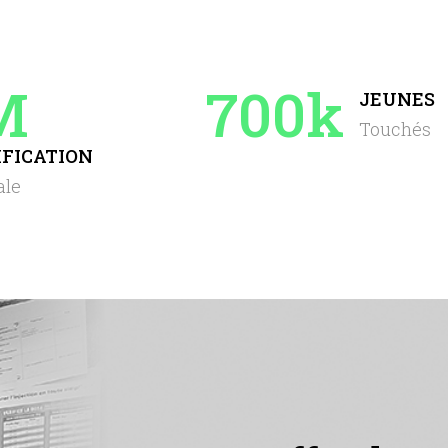
M
700k
JEUNES
Touchés
IFICATION
ale