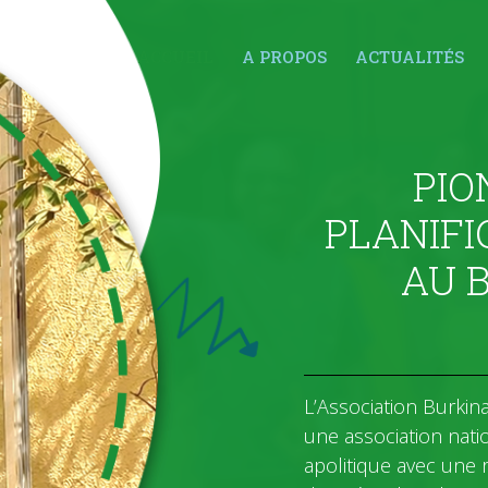
ACCUEIL
A PROPOS
ACTUALITÉS
PIO
PLANIFI
AU 
L’Association Burkin
une association nati
apolitique avec une 