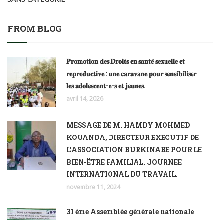
FROM BLOG
𝐏𝐫𝐨𝐦𝐨𝐭𝐢𝐨𝐧 𝐝𝐞𝐬 𝐃𝐫𝐨𝐢𝐭𝐬 𝐞𝐧 𝐬𝐚𝐧𝐭𝐞́ 𝐬𝐞𝐱𝐮𝐞𝐥𝐥𝐞 𝐞𝐭
𝐫𝐞𝐩𝐫𝐨𝐝𝐮𝐜𝐭𝐢𝐯𝐞 : 𝐮𝐧𝐞 𝐜𝐚𝐫𝐚𝐯𝐚𝐧𝐞 𝐩𝐨𝐮𝐫 𝐬𝐞𝐧𝐬𝐢𝐛𝐢𝐥𝐢𝐬𝐞𝐫
𝐥𝐞𝐬 𝐚𝐝𝐨𝐥𝐞𝐬𝐜𝐞𝐧𝐭-𝐞-𝐬 𝐞𝐭 𝐣𝐞𝐮𝐧𝐞𝐬.
avril 14, 2026
MESSAGE DE M. HAMDY MOHMED
KOUANDA, DIRECTEUR EXECUTIF DE
L’ASSOCIATION BURKINABE POUR LE
BIEN-ËTRE FAMILIAL, JOURNEE
INTERNATIONAL DU TRAVAIL.
novembre 11, 2024
31 ème Assemblée générale nationale